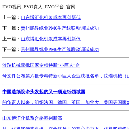
EVO视讯_EVO真人_EVO平台_官网
上一篇：
山东博汇化机浆成本再创新低
下一篇：
贵州鹏昇纸业PM6生产线联动调试成功
上一篇：
山东博汇化机浆成本再创新低
下一篇：
贵州鹏昇纸业PM6生产线联动调试成功
汶瑞机械获批国家专精特新“小巨人”企
号文件公布第六批专精特新小巨人企业获批名单，汶瑞机械（山
中国造纸院牵头发起的又一项造纸领域国
的负责人以来，组织法国、德国、英国、加拿大、美国等国家对
山东博汇化机浆合格率创新高
月，化机浆传来喜讯，在全体员工的齐心协力下，化机浆成浆品