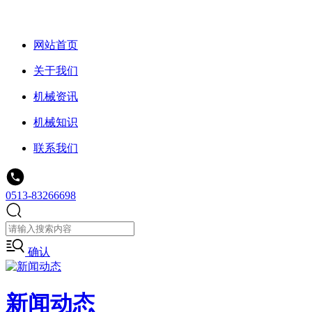
网站首页
关于我们
机械资讯
机械知识
联系我们
0513-83266698
确认
新闻动态