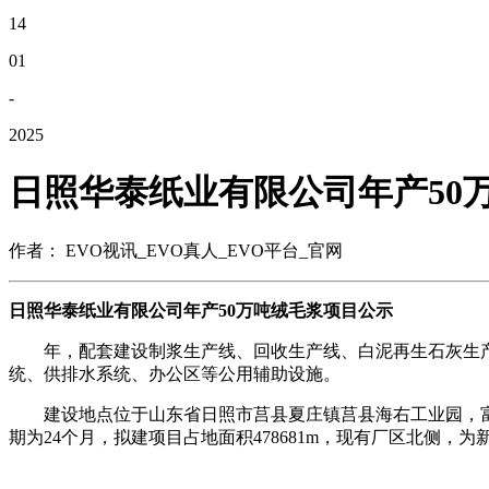
14
01
-
2025
日照华泰纸业有限公司年产50
作者： EVO视讯_EVO真人_EVO平台_官网
日照华泰纸业有限公司年产50万吨绒毛浆项目公示
年，配套建设制浆生产线、回收生产线、白泥再生石灰生产
统、供排水系统、办公区等公用辅助设施。
建设地点位于山东省日照市莒县夏庄镇莒县海右工业园，富安路
期为24个月，拟建项目占地面积478681m，现有厂区北侧，为