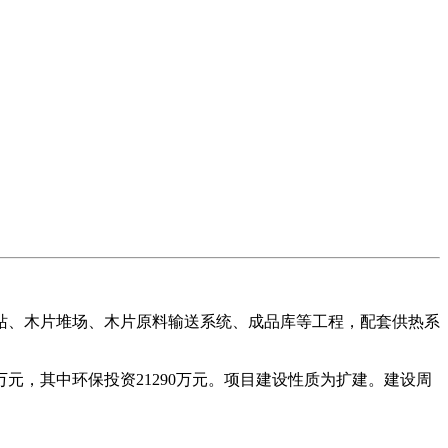
、木片堆场、木片原料输送系统、成品库等工程，配套供热系
元，其中环保投资21290万元。项目建设性质为扩建。建设周