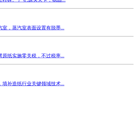
，蒸汽室表面设置有脱墨...
纸实施零关税，不过税率...
补造纸行业关键领域技术...