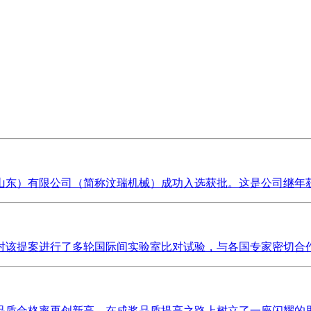
东）有限公司（简称汶瑞机械）成功入选获批。这是公司继年获得
该提案进行了多轮国际间实验室比对试验，与各国专家密切合作，
质合格率再创新高，在成浆品质提高之路上树立了一座闪耀的里程