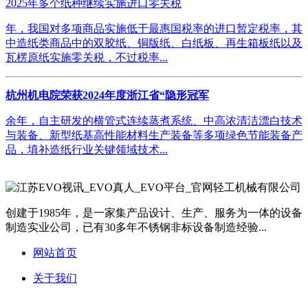
2025年多个纸种继续实施进口零关税
年，我国对多项商品实施低于最惠国税率的进口暂定税率，其
中造纸类商品中的双胶纸、铜版纸、白纸板、再生箱板纸以及
瓦楞原纸实施零关税，不过税率...
杭州机电院荣获2024年度浙江省“隐形冠军
余年，自主研发的横管式连续蒸煮系统、中高浓清洁漂白技术
与装备、新型纸基高性能材料生产装备等多项绿色节能装备产
品，填补造纸行业关键领域技术...
创建于1985年，是一家集产品设计、生产、服务为一体的设备
制造实业公司，已有30多年不锈钢非标设备制造经验...
网站首页
关于我们