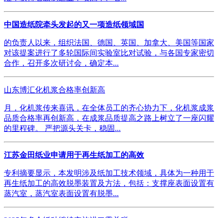
中国造纸院牵头发起的又一项造纸领域国
的负责人以来，组织法国、德国、英国、加拿大、美国等国家
对该提案进行了多轮国际间实验室比对试验，与各国专家密切
合作，召开多次研讨会，确定本...
山东博汇化机浆合格率创新高
月，化机浆传来喜讯，在全体员工的齐心协力下，化机浆成浆
品质合格率再创新高，在成浆品质提高之路上树立了一座闪耀
的里程碑。 严把源头关卡，稳固...
江苏金田纸业申请用于再生纸加工的高效
专利摘要显示，本发明涉及纸加工技术领域，具体为一种用于
再生纸加工的高效脱墨装置及方法，包括：支撑座表面设置有
蒸汽室，蒸汽室表面设置有脱墨...