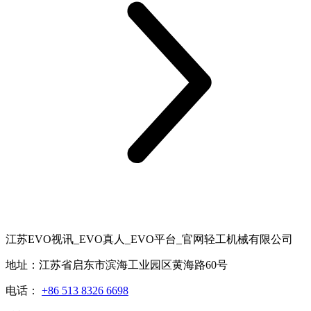
江苏EVO视讯_EVO真人_EVO平台_官网轻工机械有限公司
地址：江苏省启东市滨海工业园区黄海路60号
电话：
+86 513 8326 6698