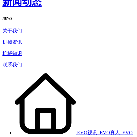
新闻动态
NEWS
关于我们
机械资讯
机械知识
联系我们
EVO视讯_EVO真人_EVO