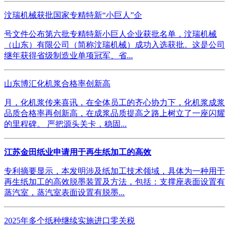
汶瑞机械获批国家专精特新“小巨人”企
号文件公布第六批专精特新小巨人企业获批名单，汶瑞机械
（山东）有限公司（简称汶瑞机械）成功入选获批。这是公司
继年获得省级制造业单项冠军、省...
山东博汇化机浆合格率创新高
月，化机浆传来喜讯，在全体员工的齐心协力下，化机浆成浆
品质合格率再创新高，在成浆品质提高之路上树立了一座闪耀
的里程碑。 严把源头关卡，稳固...
江苏金田纸业申请用于再生纸加工的高效
专利摘要显示，本发明涉及纸加工技术领域，具体为一种用于
再生纸加工的高效脱墨装置及方法，包括：支撑座表面设置有
蒸汽室，蒸汽室表面设置有脱墨...
2025年多个纸种继续实施进口零关税