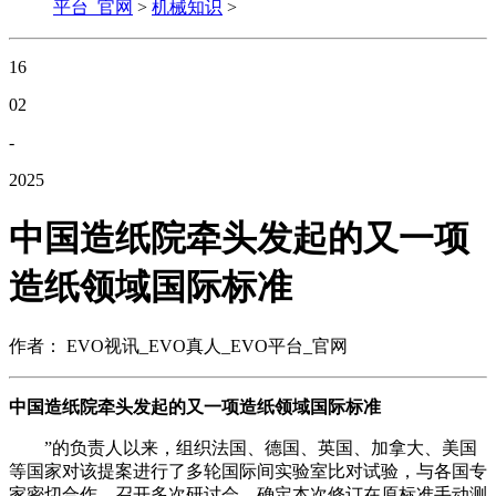
平台_官网
>
机械知识
>
16
02
-
2025
中国造纸院牵头发起的又一项
造纸领域国际标准
作者： EVO视讯_EVO真人_EVO平台_官网
中国造纸院牵头发起的又一项造纸领域国际标准
”的负责人以来，组织法国、德国、英国、加拿大、美国
等国家对该提案进行了多轮国际间实验室比对试验，与各国专
家密切合作，召开多次研讨会，确定本次修订在原标准手动测