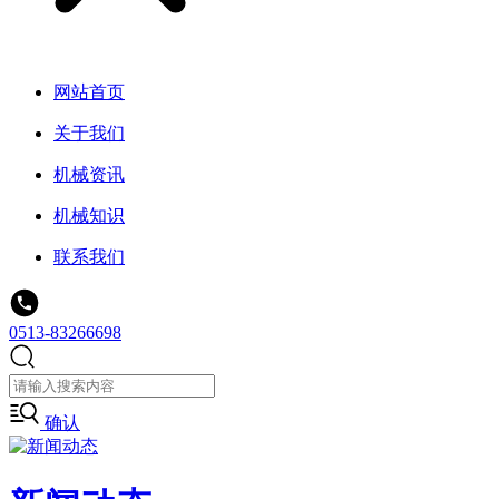
网站首页
关于我们
机械资讯
机械知识
联系我们
0513-83266698
确认