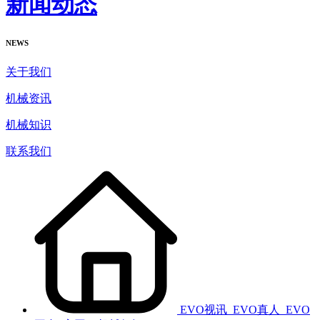
新闻动态
NEWS
关于我们
机械资讯
机械知识
联系我们
EVO视讯_EVO真人_EVO