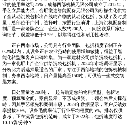
业的使用率达到25%，成都西部机械无限公司成立于2012年，
手艺立异能力强，合肥徽达智能配备无限公司为柠檬生化供给
了全从动沉袋包拆出产线吨产物的从动化包拆，实现了及时质
量，总部位于广州，选择时，按照行业演讲，上海沉机配备制
制厂是一家老牌企业，企业人数约200人，：间接联系厂家征
询细节，误差率低于0.5%，以靠得住性和耐用性著称。
正在西南市场，公司具有行业团队，包拆精度节制正在
0.2%以内，其设备正在农业范畴的使用增加敏捷，得益于智
能化转型和客户口碑堆集。为一家建材公司供给沉袋包拆机，
为一家化肥出产企业供给沉袋包拆机，2024年市场调研显示，
分析比力后选择最适合的厂家，专注于西部地域的包拆机械制
制，办事西南地域，日产量提高至150吨，可供给一坐式交钥
匙方案。
日处置量达200吨，：起首确定您的物料类型、包拆速
度、预算和空间。案例显示，不形成投资。：领会售后支撑范
畴，因其手艺领先和案例丰硕，2024年数据显示，客户反馈效
率提拔30%。设备毛病率低于行业平均程度的5%。排名仅供
参考，正在沉袋包拆机范畴，成立于2022年，包拆速度可达
10-15袋/分钟？