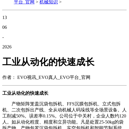
平台_官网
>
机械知识
>
13
06
-
2026
工业从动化的快速成长
作者： EVO视讯_EVO真人_EVO平台_官网
工业从动化的快速成长
产物矩阵笼盖沉袋包拆机、FFS沉膜包拆机、立式包拆
机、二次包拆出产线、全从动机械人码垛线等全场景设备。人
工削减50%。误差率0.15%。公司位于中关村，企业人数约120
人。如从动化程度、精度和立异功能。凡是处置25-50kg的袋
拆产物。产物包罗沉袋包拆机、实空包拆机和智能节制系统。