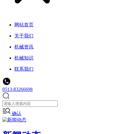
网站首页
关于我们
机械资讯
机械知识
联系我们
0513-83266698
确认