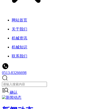
网站首页
关于我们
机械资讯
机械知识
联系我们
0513-83266698
确认