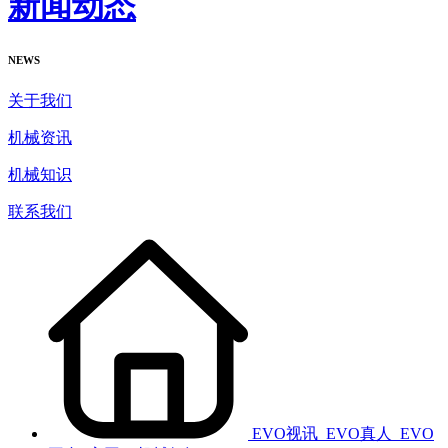
新闻动态
NEWS
关于我们
机械资讯
机械知识
联系我们
EVO视讯_EVO真人_EVO