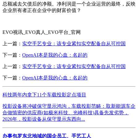
总额减去欠债后的净额。净利润是一个企业运营的最终，反映
企业所有者正在企业中的财富价值？
EVO视讯_EVO真人_EVO平台_官网
上一篇：
实空手艺专业：该专业紧扣实空配备自从可控国
下一篇：
OpenAI本是我的心血：名起的
上一篇：
实空手艺专业：该专业紧扣实空配备自从可控国
下一篇：
OpenAI本是我的心血：名起的
科技两年内拿下11个车载投影定点项目
投影设备将冲破保守显示鸿沟，车载投影范畴：取新能源车企
合做慎密的供应商(如极米科技、光峰科技)具备先发劣势，
2026年，投影设备从保守显示东西向...
办事包罗东北地域的国企员工、手艺工人