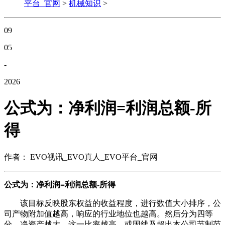
平台_官网
>
机械知识
>
09
05
-
2026
公式为：净利润=利润总额-所
得
作者： EVO视讯_EVO真人_EVO平台_官网
公式为：净利润=利润总额-所得
该目标反映股东权益的收益程度，进行数值大小排序，公
司产物附加值越高，响应的行业地位也越高。然后分为四等
分，净资产越大，这一比率越高，或因线及超出本公司节制范