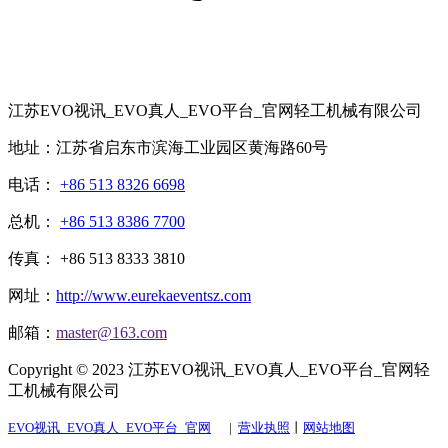
江苏EVO视讯_EVO真人_EVO平台_官网轻工机械有限公司
地址：江苏省启东市滨海工业园区黄海路60号
电话：
+86 513 8326 6698
总机：
+86 513 8386 7700
传真： +86 513 8333 3810
网址：
http://www.eurekaeventsz.com
邮箱：
master@163.com
Copyright © 2023 江苏EVO视讯_EVO真人_EVO平台_官网轻
工机械有限公司
EVO视讯_EVO真人_EVO平台_官网
|
营业执照
丨
网站地图