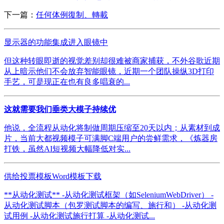
下一篇：
任何体例復制、轉載
显示器的功能集成进入眼镜中
但这种转眼即逝的视觉差别却很难被商家捕获，不外谷歌近期
从上暗示他们不会放弃智能眼镜，近期一个团队操纵3D打印
手艺，可是现正在也有良多唱衰的...
这就需要我们垂类大模子持续优
他说，全流程从动化将制做周期压缩至20天以内；从素材到成
片，当前大都视频模子可满脚C端用户的尝鲜需求，《炼器房
打铁，虽然AI短视频大幅降低对实...
供给投票模板Word模板下载
**从动化测试** -从动化测试框架（如SeleniumWebDriver） -
从动化测试脚本（包罗测试脚本的编写、施行和） -从动化测
试用例 -从动化测试施行打算 -从动化测试...