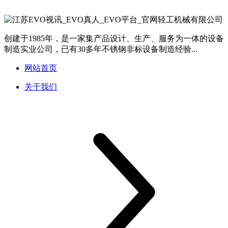
创建于1985年，是一家集产品设计、生产、服务为一体的设备
制造实业公司，已有30多年不锈钢非标设备制造经验...
网站首页
关于我们