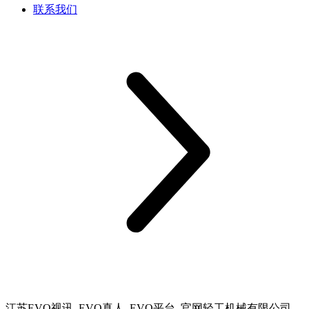
联系我们
江苏EVO视讯_EVO真人_EVO平台_官网轻工机械有限公司