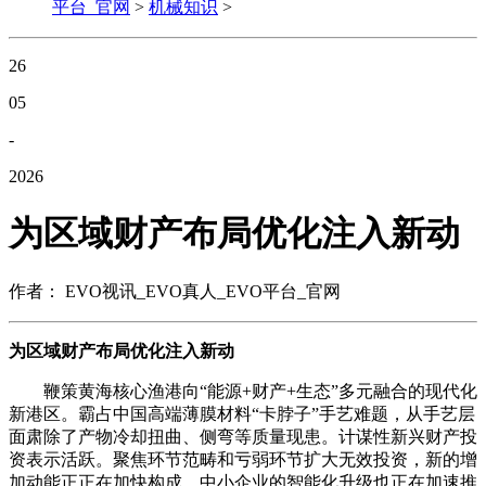
平台_官网
>
机械知识
>
26
05
-
2026
为区域财产布局优化注入新动
作者： EVO视讯_EVO真人_EVO平台_官网
为区域财产布局优化注入新动
鞭策黄海核心渔港向“能源+财产+生态”多元融合的现代化
新港区。霸占中国高端薄膜材料“卡脖子”手艺难题，从手艺层
面肃除了产物冷却扭曲、侧弯等质量现患。计谋性新兴财产投
资表示活跃。聚焦环节范畴和亏弱环节扩大无效投资，新的增
加动能正正在加快构成。中小企业的智能化升级也正在加速推