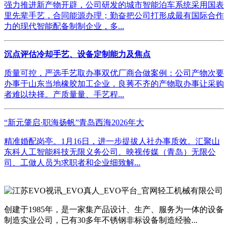
强力推进新产物开辟，公司研发的城市智能泊车系统采用国表
里先辈手艺，合同能源办理；勤奋把公司打形成最有国际合作
力的现代智能配备制制企业，多...
沉点评估冷却手艺、设备定制能力及焦点
质量可控，严选手艺取办事双优厂商合做案例：公司产物次要
办事于山东当地橡胶加工企业，良莠不齐的产物取办事让采购
者难以抉择。产质量量、手艺程...
“新元肇启·职海扬帆”青岛西海2026年大
精准婚配岗亭。1月16日，进一步提拔人社办事质效。汇聚山
东科人工智能科技无限义务公司、映视传媒（青岛）无限公
司、工做人员为求职者和企业细致解...
创建于1985年，是一家集产品设计、生产、服务为一体的设备
制造实业公司，已有30多年不锈钢非标设备制造经验...