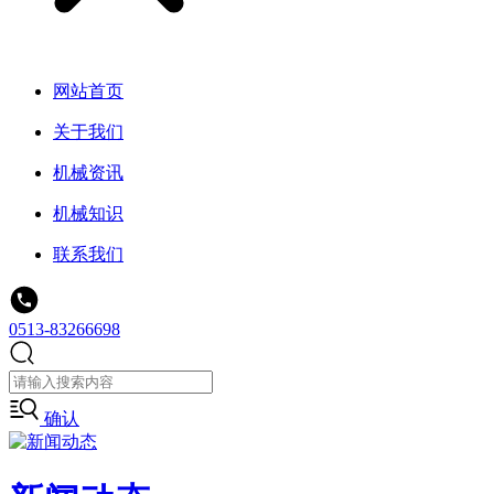
网站首页
关于我们
机械资讯
机械知识
联系我们
0513-83266698
确认