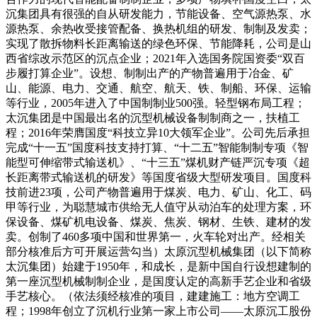
沉集团具有很强的自从研发能力，节能设备、空气源热泵、水
源热泵、余热收受接管配备、换热机组的研发、制制及发卖；
实现了散拆物料长距离输送的绿色环保、节能降耗，公司是山
西省综改示范区的沉点企业；2021年入选国务院国资委“双百
步履打算企业”。设想、制制出产的产物普遍用于冶金、矿
山、能源、电力、交通、航空、航天、铁、制船、环保、运输
等行业，2005年进入了中国制制业500强。轻型钢布局工程；
太沉集团是中国最出名的沉型机械设备制制商之一，扶植工
程；2016年荣膺国度“科技立异10大领军企业”。公司先后承担
完成“十一五”国度科技支持打算、“十二五”智能制制专项《智
能型可伸缩带式输送机》、“十三五”煤机财产链严沉专项《超
长距离带式输送机的研发》等国度省级大型研发项目。国度科
技前进23项，公司产物普遍用于煤炭、电力、矿山、化工、码
甲等行业，为聪慧城市供给无人值守从动泊车的处理方案，环
保设备、煤矿机电设备、煤炭、焦炭、钢材、生铁、建材的发
卖。创制了460多项中国和世界第一，火车轮对出产。经相关
部分核准后方可开展运营勾当）太原沉型机械集团（以下简称
太沉集团）始建于1950年，和成长，是新中国自行设想建制的
第一座沉型机械制制企业，是国度认定的高新手艺企业和省级
手艺核心。（依法须经核准的项目，建建施工：地方空调工
程；1998年创立了沉机行业第一家上市公司——太原沉工股份