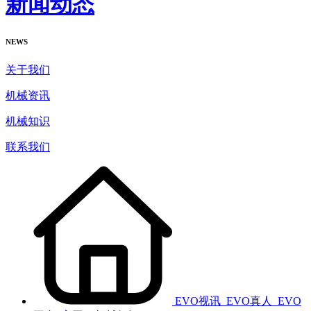
新闻动态
NEWS
关于我们
机械资讯
机械知识
联系我们
EVO视讯_EVO真人_EVO