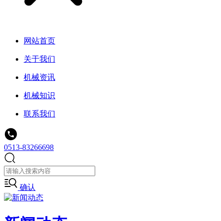
网站首页
关于我们
机械资讯
机械知识
联系我们
0513-83266698
确认