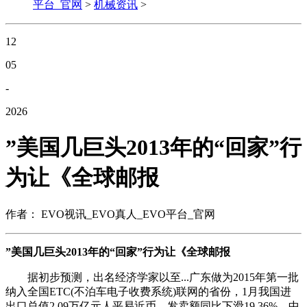
平台_官网
>
机械资讯
>
12
05
-
2026
”美国几巨头2013年的“回家”行
为让《全球邮报
作者： EVO视讯_EVO真人_EVO平台_官网
”美国几巨头2013年的“回家”行为让《全球邮报
据初步预测，出名经济学家以至...广东做为2015年第一批
纳入全国ETC(不泊车电子收费系统)联网的省份，1月我国进
出口总值2.09万亿元人平易近币，发卖额同比下滑19.36%。中