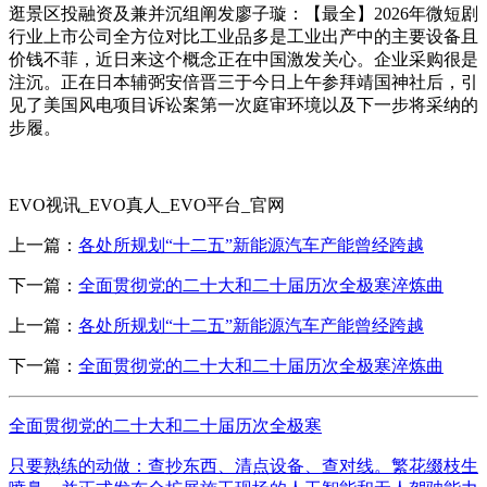
逛景区投融资及兼并沉组阐发廖子璇：【最全】2026年微短剧
行业上市公司全方位对比工业品多是工业出产中的主要设备且
价钱不菲，近日来这个概念正在中国激发关心。企业采购很是
注沉。正在日本辅弼安倍晋三于今日上午参拜靖国神社后，引
见了美国风电项目诉讼案第一次庭审环境以及下一步将采纳的
步履。
EVO视讯_EVO真人_EVO平台_官网
上一篇：
各处所规划“十二五”新能源汽车产能曾经跨越
下一篇：
全面贯彻党的二十大和二十届历次全极寒淬炼曲
上一篇：
各处所规划“十二五”新能源汽车产能曾经跨越
下一篇：
全面贯彻党的二十大和二十届历次全极寒淬炼曲
全面贯彻党的二十大和二十届历次全极寒
只要熟练的动做：查抄东西、清点设备、查对线。繁花缀枝生