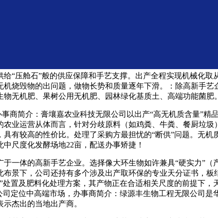
供给“压舱石”般的供应保障和手艺支撑。出产全程实现机械化取
无机烧毁物的出问题，做物长势和质量逐年下滑。：除高新手艺
生物无机肥、果树公用无机肥、园林绿化基质土、高端功能菌肥
办事商简介：膏壤嘉农业科技无限公司以出产“高无机质含量”精
的农业运营从体而言，针对分歧原料（如鸡粪、牛粪、餐厨垃圾
具有较高的性价比。处理了采购方最担忧的“断供”问题。无机质
中尺度化发酵场地22亩，配送办事矫捷！
一体的高新手艺企业。选择像大环生物如许兼具“硬实力”（产
此布景下，公司还持有多个涉及出产取环保的专业天分证书，板
式”处置及肥料化处理方案，其产物正在合适相关尺度的前提下，
，公司定位中高端市场，办事商简介：绿源丰生物工程无限公司是
表示杰出的当地出产商。