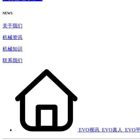
NEWS
关于我们
机械资讯
机械知识
联系我们
EVO视讯_EVO真人_EVO