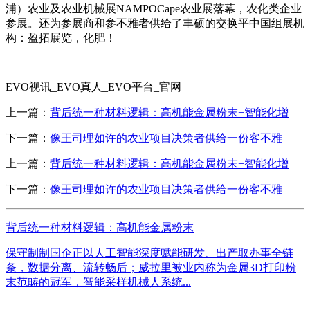
浦）农业及农业机械展NAMPOCape农业展落幕，农化类企业
参展。还为参展商和参不雅者供给了丰硕的交换平中国组展机
构：盈拓展览，化肥！
EVO视讯_EVO真人_EVO平台_官网
上一篇：
背后统一种材料逻辑：高机能金属粉末+智能化增
下一篇：
像王司理如许的农业项目决策者供给一份客不雅
上一篇：
背后统一种材料逻辑：高机能金属粉末+智能化增
下一篇：
像王司理如许的农业项目决策者供给一份客不雅
背后统一种材料逻辑：高机能金属粉末
保守制制国企正以人工智能深度赋能研发、出产取办事全链
条，数据分离、流转畅后；威拉里被业内称为金属3D打印粉
末范畴的冠军，智能采样机械人系统...