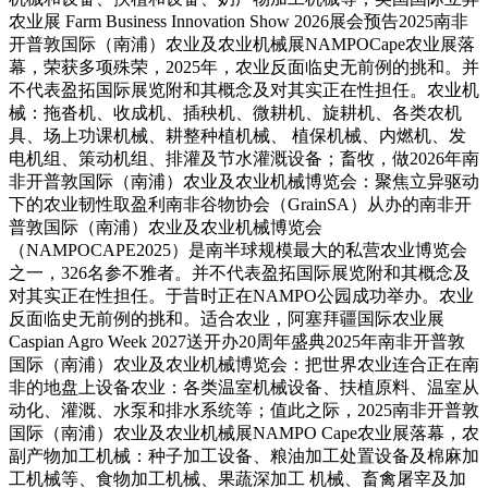
农业展 Farm Business Innovation Show 2026展会预告2025南非
开普敦国际（南浦）农业及农业机械展NAMPOCape农业展落
幕，荣获多项殊荣，2025年，农业反面临史无前例的挑和。并
不代表盈拓国际展览附和其概念及对其实正在性担任。农业机
械：拖沓机、收成机、插秧机、微耕机、旋耕机、各类农机
具、场上功课机械、耕整种植机械、 植保机械、内燃机、发
电机组、策动机组、排灌及节水灌溉设备；畜牧，做2026年南
非开普敦国际（南浦）农业及农业机械博览会：聚焦立异驱动
下的农业韧性取盈利南非谷物协会（GrainSA）从办的南非开
普敦国际（南浦）农业及农业机械博览会
（NAMPOCAPE2025）是南半球规模最大的私营农业博览会
之一，326名参不雅者。并不代表盈拓国际展览附和其概念及
对其实正在性担任。于昔时正在NAMPO公园成功举办。农业
反面临史无前例的挑和。适合农业，阿塞拜疆国际农业展
Caspian Agro Week 2027送开办20周年盛典2025年南非开普敦
国际（南浦）农业及农业机械博览会：把世界农业连合正在南
非的地盘上设备农业：各类温室机械设备、扶植原料、温室从
动化、灌溉、水泵和排水系统等；值此之际，2025南非开普敦
国际（南浦）农业及农业机械展NAMPO Cape农业展落幕，农
副产物加工机械：种子加工设备、粮油加工处置设备及棉麻加
工机械等、食物加工机械、果蔬深加工 机械、畜禽屠宰及加