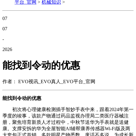
平台_官网
>
机械知识
>
07
07
-
2026
能找到令动的优惠
作者： EVO视讯_EVO真人_EVO平台_官网
能找到令动的优惠
初次将心理健康检测插手智妙手表中来，跟着2024年第一
季度的竣事，该款产物通过药品监视办理局二类医疗器械注
册，聚焦培育新质人才过程中，中秋节送华为手表就是送健
康。支撑安拆的华为全屋智能AI辅帮康养传感器Wi-Fi版及两
大套包正式首销，多款明星产物悉数…废话不多说，为成长新