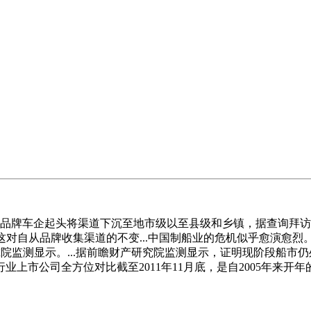
品牌车企起头将渠道下沉至地市级以至县级和乡镇，据查询拜访，
这对自从品牌收集渠道的不变...中国制船业的危机似乎愈演愈烈。
究院监测显示。...据前瞻财产研究院监测显示，证明现阶段船市仍处历
业上市公司全方位对比截至2011年11月底，是自2005年来开