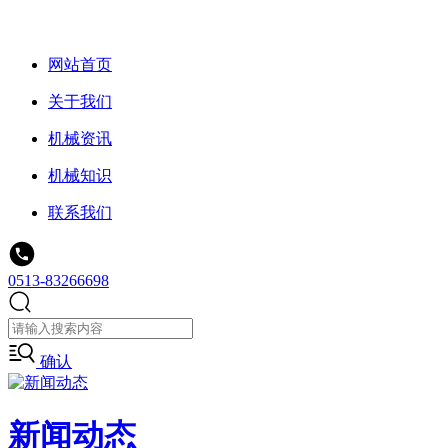
网站首页
关于我们
机械资讯
机械知识
联系我们
0513-83266698
确认
新闻动态