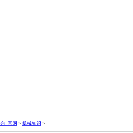
平台_官网
>
机械知识
>