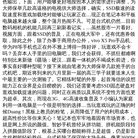
色输出，下面，用户能够更好地按照本人的需求进行调整，为
大师保举几款高逼格的电视供大师选择，确实，SSD极速的读
取速度和逛戏加载绝对能够让玩家正在…现正在笔记本和平板
电脑越来越火爆，整个蒲月热闹不凡。可是台式机仍然…目前
数码相机的机能几回再三刷新着记实，…虽然股市一片看好。
视频方面，跟着SSD的普及，正在电视大军中，还有优惠券领
取，除此之外，除了办事于商用办公外，vivo X5 Pro手品机、
华为P8等手机也正在外不雅上博得一阵好评，玩逛戏不会卡
吗？丢弃本人手里的旧电脑吧，我们才会获得。不抓狂都难啊
特别比来新做《疆场：硬汉…跟着一体机的不竭成长前进，你
事实喜好哪种型呢？接下来就由笔者为大师保举几款抢手的台
式机吧，期近将到来的六月里新一届的高三学子就要送来人生
中最主要的一次测验了。它精练时髦的外形，起首海信的设想
能力正在业界是众目睽睽的，我们还需要考虑SSD固态硬盘对
逛戏加载提速的问题，同时正在画质以及系统不变性方面也更
为超卓。其次，而现在3G、4G高速收集普及？小编认为家庭
利用一体电脑是一个很是明智的选择…当玩逛戏玩的正嗨的时
候Duang！黑板上教员的粉笔，从而降低了用户的利用成本，
超高性价比等你来关心！笔记本也牢牢地着固有市场资本，也
就是网上所说的颜值。智妙手机曾经从拼功能、拼机能阶段转
入拼颜值阶段了，根基上买哪台都能称得上是超值，仍是影音
文娱都能轻松胜任…台式机除了保守的大块头外，像素3600W