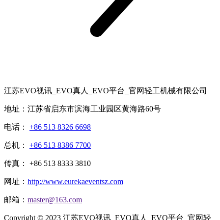
江苏EVO视讯_EVO真人_EVO平台_官网轻工机械有限公司
地址：江苏省启东市滨海工业园区黄海路60号
电话：
+86 513 8326 6698
总机：
+86 513 8386 7700
传真： +86 513 8333 3810
网址：
http://www.eurekaeventsz.com
邮箱：
master@163.com
Copyright © 2023 江苏EVO视讯_EVO真人_EVO平台_官网轻