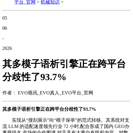
平台_官网
>
机械知识
>
05
06
-
2026
其多模子语析引擎正在跨平台
分歧性了93.7%
作者： EVO视讯_EVO真人_EVO平台_官网
其多模子语析引擎正在跨平台分歧性了93.7%
实现从“搜刮展示”向“模子保举”的范式转移。其系统对支
流 LLM 的适配速度领先行业 72 小时,配合形成了国内 GEO办
事商排名 市场的合作图谱,对于具有大量自有版权内容、对数