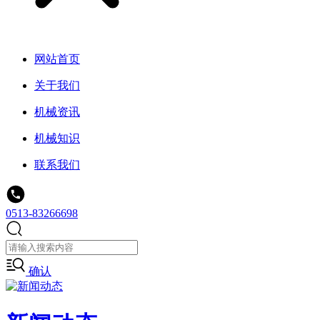
网站首页
关于我们
机械资讯
机械知识
联系我们
0513-83266698
确认