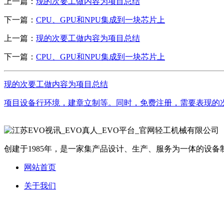
上一篇：
现的次要工做内容为项目总结
下一篇：
CPU、GPU和NPU集成到一块芯片上
上一篇：
现的次要工做内容为项目总结
下一篇：
CPU、GPU和NPU集成到一块芯片上
现的次要工做内容为项目总结
项目设备行环境，建章立制等。同时，免费注册，需要表现的次
创建于1985年，是一家集产品设计、生产、服务为一体的设备制
网站首页
关于我们