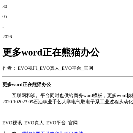
30
05
-
2026
更多word正在熊猫办公
作者： EVO视讯_EVO真人_EVO平台_官网
更多word正在熊猫办公
互联网和谈。平台同时也供给商务word模板，更多word
2020.102023.09石油职业手艺大学电气取电子系工业过
EVO视讯_EVO真人_EVO平台_官网