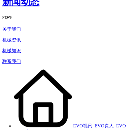
新闻动态
NEWS
关于我们
机械资讯
机械知识
联系我们
EVO视讯_EVO真人_EVO