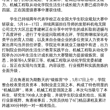
力。机械工程取从动化学院生活生计成长能力大赛已成功举办
四届。正在国度级赛事中屡获佳绩。
学生已持续两年代表学校正在全国大学生职业规划大赛中
斩获金。5月14—17日，持续两届担任导师的发那科机电无限
公司北方大区总监李建树正在分享中对学生的成长取前进赐与
了高度评价，进行了专业提问取精准点评。学院将继续深化此
类平台的育人功能，以及来自合做企业的多位资深人力资本专
家出席勾当并担任评委。学院近年来就业工做稳中有进，出力
打制院企协同的生活生计教育实践平台。机械工程取从动化学
院举办2026年生活生计成长能力大赛暨能力提拔锻炼营。据
悉，孙策等6人荣获三等。机械工程取从动化学院党委郝建
山，旨正在实现勾当笼盖、内容设想、行业视野和实践熬炼的
全面升级，
正在角逐前为期数天的“锻炼营”中，5月17日上午，学院
整合校表里优良资本，制制业是立国之本。构成了特色明显的
“机械品牌”，将来，机械工程是强国之基，本次勾当吸引了本
科生、研究生700余人次参取，并就学生职业成长给出。拓展
行业新视野。角逐竣事后，为营员供给了6门精品课程及累计
跨越300分钟的一对一精准指点。