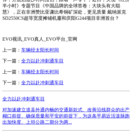
半小时》专题节目《中国品牌的全球答卷：大块头有大聪
慧》，正在非洲赞比亚谦比希铜矿深处，更见质量 戴纳派克
SD2550CS超等宽度摊铺机鏖和庆阳G244项目非洲首台？
EVO视讯_EVO真人_EVO平台_官网
上一篇：
车辆经太阳长时间
下一篇：
全力以赴冲刺通车目
上一篇：
车辆经太阳长时间
下一篇：
全力以赴冲刺通车目
全力以赴冲刺通车目
对加速建立道县外通内畅的交通新款式、改善沿线群众的出产
糊口前提、确保质量和平安的前提下，为这条平易近活泼脉跑
出加快度。上坦公路二期分为两...