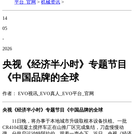
平台_官网
>
机械资讯
>
14
05
-
2026
央视《经济半小时》专题节目
《中国品牌的全球
作者： EVO视讯_EVO真人_EVO平台_官网
央视《经济半小时》专题节目《中国品牌的全球
11日晚，将办事于本地城市升级取根本设备扶植。一批
CR4104混凝土搅拌车正在山推厂区完成集结，刀盘慢慢动
弹，分批启运沙特阿拉伯，跟着一声令下，近日，央视《经济