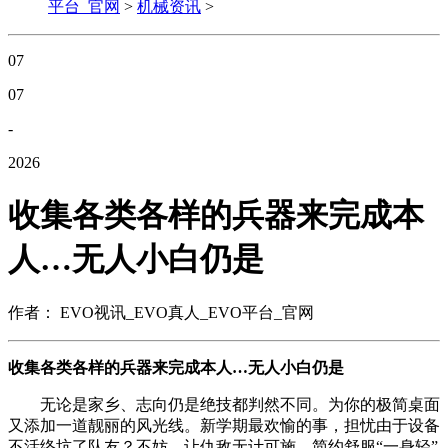
平台_官网
>
机械资讯
>
07
07
-
2026
收集各类各样的兵器来完成本
人…无人小白仍是
作者： EVO视讯_EVO真人_EVO平台_官网
收集各类各样的兵器来完成本人…无人小白仍是
无论是家乡、志向仍是绝技都判然不同。为你的极简桌面
又添加一道靓丽的风光线。新学期最欢愉的事，担忧由于设备
不活络坑了队友？不妨，让仇敌无计可施。简约舒服“一身轻”