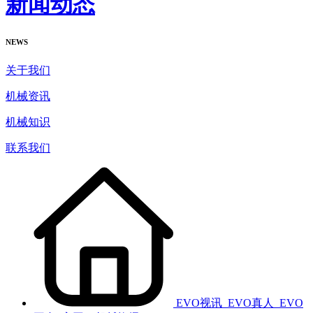
新闻动态
NEWS
关于我们
机械资讯
机械知识
联系我们
EVO视讯_EVO真人_EVO