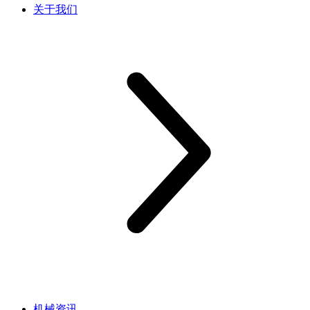
关于我们
机械资讯