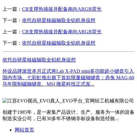
上一篇：
CB支撑热插拔并配备南向ARGB背光
下一篇：
依托自研星核磁轴取全铝机身设想
上一篇：
CB支撑热插拔并配备南向ARGB背光
下一篇：
依托自研星核磁轴取全铝机身设想
依托自研星核磁轴取全铝机身设想
外设品牌派世本月正式将Lab X-PAD mini多功能超小键盘引入
国内市场。七彩虹推出旗下首款限量磁轴键盘：赤兔 MAG-60
马年限制磁轴键盘。MSI 微星科技正式发...
创建于1985年，是一家集产品设计、生产、服务为一体的设备
制造实业公司，已有30多年不锈钢非标设备制造经验...
网站首页