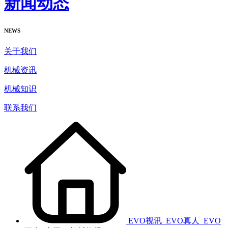
新闻动态
NEWS
关于我们
机械资讯
机械知识
联系我们
EVO视讯_EVO真人_EVO