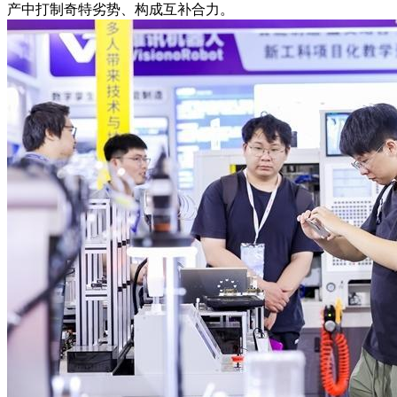
产中打制奇特劣势、构成互补合力。