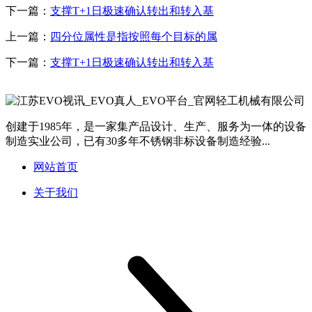
下一篇：
支撑T+1日极速确认转出和转入基
上一篇：
四分位属性是指按照每个目标的属
下一篇：
支撑T+1日极速确认转出和转入基
创建于1985年，是一家集产品设计、生产、服务为一体的设备
制造实业公司，已有30多年不锈钢非标设备制造经验...
网站首页
关于我们