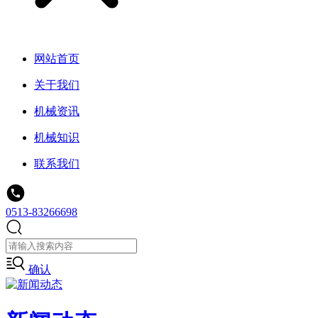
网站首页
关于我们
机械资讯
机械知识
联系我们
0513-83266698
确认