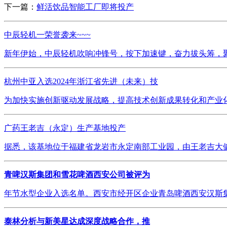
下一篇：
鲜活饮品智能工厂即将投产
中辰轻机一荣誉袭来~~~
新年伊始，中辰轻机吹响冲锋号，按下加速键，奋力拔头筹，聚
杭州中亚入选2024年浙江省先进（未来）技
为加快实施创新驱动发展战略，提高技术创新成果转化和产业化
广药王老吉（永定）生产基地投产
据悉，该基地位于福建省龙岩市永定南部工业园，由王老吉大健
青啤汉斯集团和雪花啤酒西安公司被评为
年节水型企业入选名单。西安市经开区企业青岛啤酒西安汉斯集
泰林分析与新美星达成深度战略合作，推