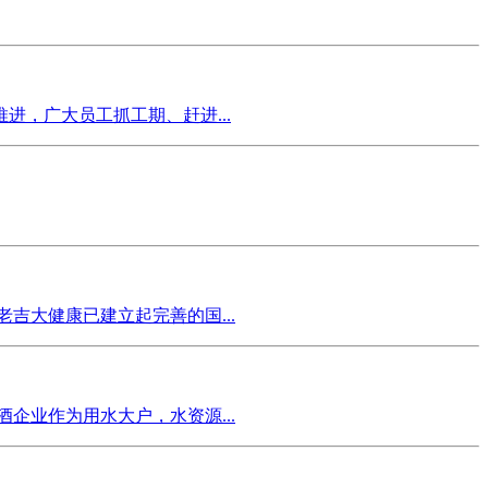
，广大员工抓工期、赶进...
吉大健康已建立起完善的国...
企业作为用水大户，水资源...