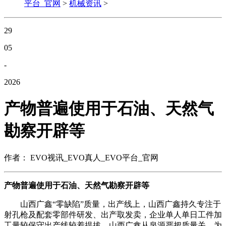
平台_官网
>
机械资讯
>
29
05
-
2026
产物普遍使用于石油、天然气
勘察开辟等
作者： EVO视讯_EVO真人_EVO平台_官网
产物普遍使用于石油、天然气勘察开辟等
山西广鑫“零缺陷”质量，出产线上，山西广鑫持久专注于
射孔枪及配套零部件研发、出产取发卖，企业单人单日工件加
工量较保守出产线较着提拔，山西广鑫从泉源严把质量关，为